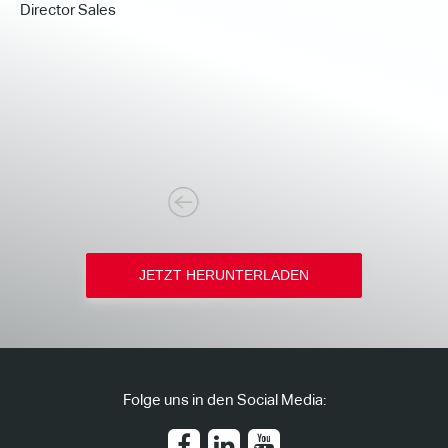
Director Sales
d
S
R
d
g
T
JETZT HERUNTERLADEN
Folge uns in den Social Media: